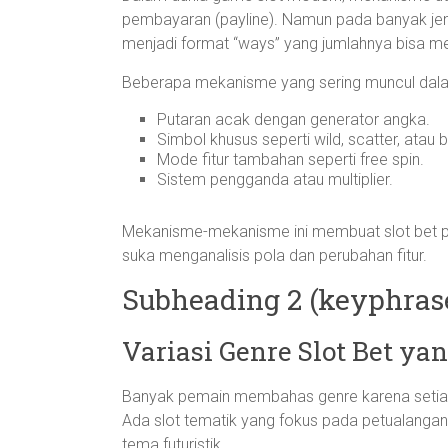
pembayaran (payline). Namun pada banyak jeni
menjadi format “ways” yang jumlahnya bisa m
Beberapa mekanisme yang sering muncul da
Putaran acak dengan generator angka.
Simbol khusus seperti wild, scatter, atau 
Mode fitur tambahan seperti free spin.
Sistem pengganda atau multiplier.
Mekanisme-mekanisme ini membuat slot bet pu
suka menganalisis pola dan perubahan fitur.
Subheading 2 (keyphras
Variasi Genre Slot Bet y
Banyak pemain membahas genre karena setiap
Ada slot tematik yang fokus pada petualangan
tema futuristik.