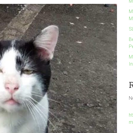
M
M
M
S
B
P
M
I
N
h
m