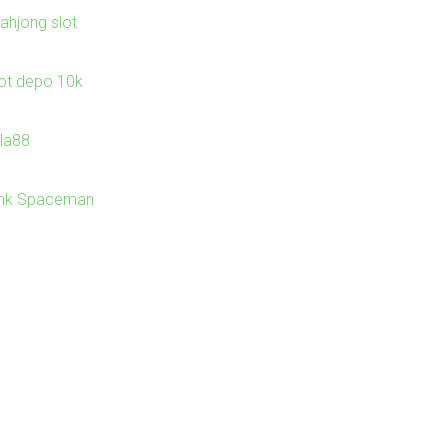
ahjong slot
lot depo 10k
Ila88
ink Spaceman