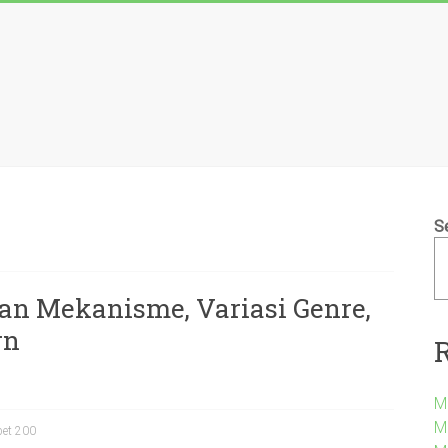
S
san Mekanisme, Variasi Genre,
rn
M
M
bet 200