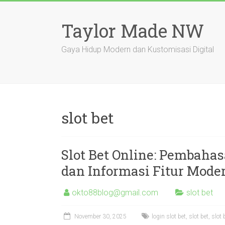
Skip
to
Taylor Made NW
content
Gaya Hidup Modern dan Kustomisasi Digital
slot bet
Slot Bet Online: Pembaha
dan Informasi Fitur Mode
okto88blog@gmail.com
slot bet
November 30, 2025
login slot bet
,
slot bet
,
slot 