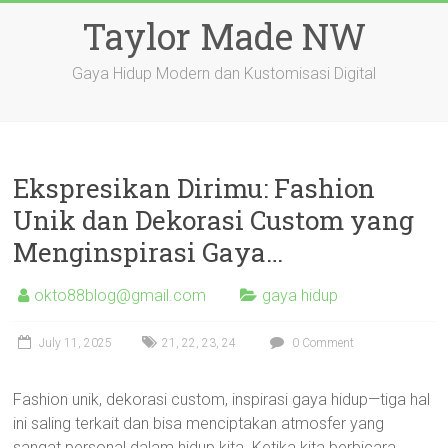
Skip
Taylor Made NW
to
content
Gaya Hidup Modern dan Kustomisasi Digital
Ekspresikan Dirimu: Fashion
Unik dan Dekorasi Custom yang
Menginspirasi Gaya…
okto88blog@gmail.com
gaya hidup
July 11, 2025
21
,
22
,
23
,
24
0 Comment
Fashion unik, dekorasi custom, inspirasi gaya hidup—tiga hal
ini saling terkait dan bisa menciptakan atmosfer yang
sangat personal dalam hidup kita. Ketika kita berbicara