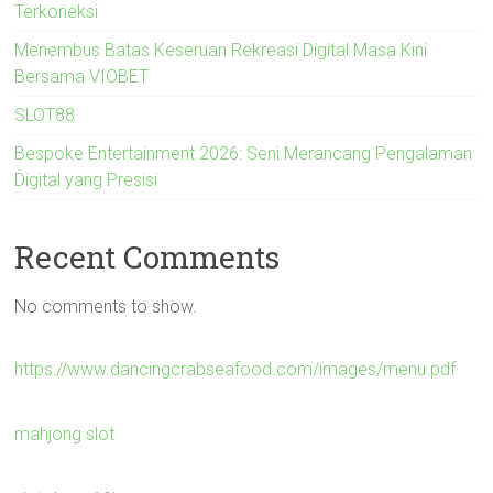
Terkoneksi
Menembus Batas Keseruan Rekreasi Digital Masa Kini
Bersama VIOBET
SLOT88
Bespoke Entertainment 2026: Seni Merancang Pengalaman
Digital yang Presisi
Recent Comments
No comments to show.
https://www.dancingcrabseafood.com/images/menu.pdf
mahjong slot