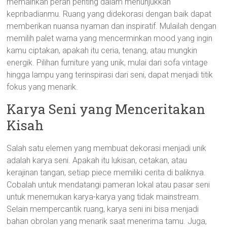
memainkan peran penting dalam menunjukkan
kepribadianmu. Ruang yang didekorasi dengan baik dapat
memberikan nuansa nyaman dan inspiratif. Mulailah dengan
memilih palet warna yang mencerminkan mood yang ingin
kamu ciptakan, apakah itu ceria, tenang, atau mungkin
energik. Pilihan furniture yang unik, mulai dari sofa vintage
hingga lampu yang terinspirasi dari seni, dapat menjadi titik
fokus yang menarik.
Karya Seni yang Menceritakan
Kisah
Salah satu elemen yang membuat dekorasi menjadi unik
adalah karya seni. Apakah itu lukisan, cetakan, atau
kerajinan tangan, setiap piece memiliki cerita di baliknya.
Cobalah untuk mendatangi pameran lokal atau pasar seni
untuk menemukan karya-karya yang tidak mainstream.
Selain mempercantik ruang, karya seni ini bisa menjadi
bahan obrolan yang menarik saat menerima tamu. Juga,