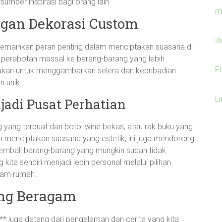
 sumber inspirasi bagi orang lain.
m
gan Dekorasi Custom
s
 memainkan peran penting dalam menciptakan suasana di
ri perabotan massal ke barang-barang yang lebih
F
akan untuk menggambarkan selera dan kepribadian
 unik.
L
adi Pusat Perhatian
yang terbuat dari botol wine bekas, atau rak buku yang
ain menciptakan suasana yang estetik, ini juga mendorong
embali barang-barang yang mungkin sudah tidak
ita sendiri menjadi lebih personal melalui pilihan
lam rumah.
ang Beragam
up** juga datang dari pengalaman dan cerita yang kita