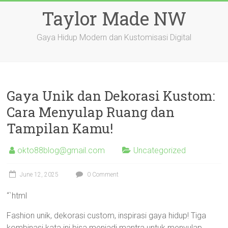
Skip
Taylor Made NW
to
content
Gaya Hidup Modern dan Kustomisasi Digital
Gaya Unik dan Dekorasi Kustom:
Cara Menyulap Ruang dan
Tampilan Kamu!
okto88blog@gmail.com
Uncategorized
June 12, 2025
0 Comment
“`html
Fashion unik, dekorasi custom, inspirasi gaya hidup! Tiga
kombinasi kata ini bisa menjadi mantra untuk menyulap