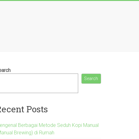
earch
Search
Recent Posts
engenal Berbagai Metode Seduh Kopi Manual
Manual Brewing) di Rumah