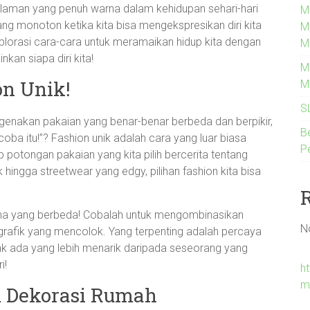
laman yang penuh warna dalam kehidupan sehari-hari
M
ang monoton ketika kita bisa mengekspresikan diri kita
M
ksplorasi cara-cara untuk meramaikan hidup kita dengan
M
an siapa diri kita!
M
on Unik!
M
S
nakan pakaian yang benar-benar berbeda dan berpikir,
B
oba itu!”? Fashion unik adalah cara yang luar biasa
P
 potongan pakaian yang kita pilih bercerita tentang
k hingga streetwear yang edgy, pilihan fashion kita bisa
na yang berbeda! Cobalah untuk mengombinasikan
N
rafik yang mencolok. Yang terpenting adalah percaya
dak ada yang lebih menarik daripada seseorang yang
i!
h
m
 Dekorasi Rumah