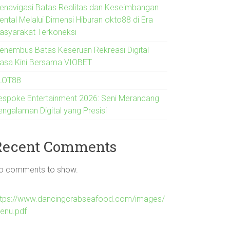
enavigasi Batas Realitas dan Keseimbangan
ental Melalui Dimensi Hiburan okto88 di Era
asyarakat Terkoneksi
enembus Batas Keseruan Rekreasi Digital
asa Kini Bersama VIOBET
LOT88
espoke Entertainment 2026: Seni Merancang
engalaman Digital yang Presisi
Recent Comments
o comments to show.
ttps://www.dancingcrabseafood.com/images/
enu.pdf