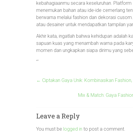
kebahagiaanmu secara keseluruhan. Platform 
menemukan bahan atau ide-ide cemerlang ten
berwarna melalui fashion dan dekorasi cusom.
atau desainer untuk mendapatkan tampilan yan
Akhir kata, ingatlah bahwa kehidupan adalah k
sapuan kuas yang menambah warna pada karya 
momen dan ungkapkan siapa dirimu yang sebe
“`
←
Ciptakan Gaya Unik: Kombinasikan Fashion, 
Mix & Match: Gaya Fashio
Leave a Reply
You must be
logged in
to post a comment.