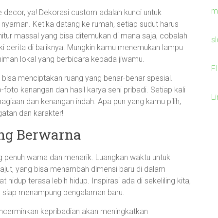
m
e decor, ya! Dekorasi custom adalah kunci untuk
 nyaman. Ketika datang ke rumah, setiap sudut harus
rnitur massal yang bisa ditemukan di mana saja, cobalah
s
ki cerita di baliknya. Mungkin kamu menemukan lampu
eniman lokal yang berbicara kepada jiwamu.
F
 bisa menciptakan ruang yang benar-benar spesial.
o-foto kenangan dan hasil karya seni pribadi. Setiap kali
L
agiaan dan kenangan indah. Apa pun yang kamu pilih,
atan dan karakter!
ang Berwarna
g penuh warna dan menarik. Luangkan waktu untuk
erajut, yang bisa menambah dimensi baru di dalam
dup terasa lebih hidup. Inspirasi ada di sekeliling kita,
ang siap menampung pengalaman baru.
encerminkan kepribadian akan meningkatkan