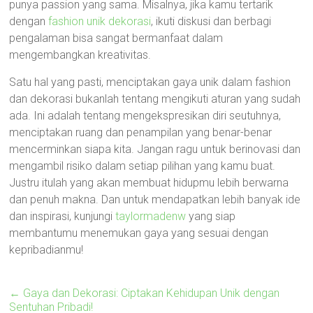
punya passion yang sama. Misalnya, jika kamu tertarik
dengan
fashion unik dekorasi
, ikuti diskusi dan berbagi
pengalaman bisa sangat bermanfaat dalam
mengembangkan kreativitas.
Satu hal yang pasti, menciptakan gaya unik dalam fashion
dan dekorasi bukanlah tentang mengikuti aturan yang sudah
ada. Ini adalah tentang mengekspresikan diri seutuhnya,
menciptakan ruang dan penampilan yang benar-benar
mencerminkan siapa kita. Jangan ragu untuk berinovasi dan
mengambil risiko dalam setiap pilihan yang kamu buat.
Justru itulah yang akan membuat hidupmu lebih berwarna
dan penuh makna. Dan untuk mendapatkan lebih banyak ide
dan inspirasi, kunjungi
taylormadenw
yang siap
membantumu menemukan gaya yang sesuai dengan
kepribadianmu!
←
Gaya dan Dekorasi: Ciptakan Kehidupan Unik dengan
Sentuhan Pribadi!