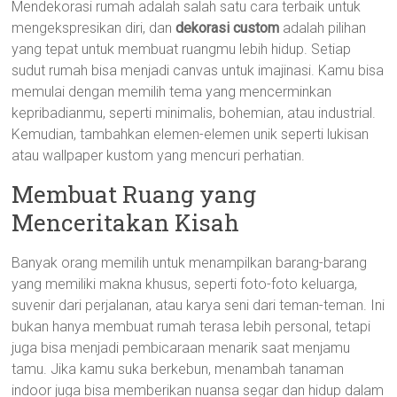
Mendekorasi rumah adalah salah satu cara terbaik untuk
mengekspresikan diri, dan
dekorasi custom
adalah pilihan
yang tepat untuk membuat ruangmu lebih hidup. Setiap
sudut rumah bisa menjadi canvas untuk imajinasi. Kamu bisa
memulai dengan memilih tema yang mencerminkan
kepribadianmu, seperti minimalis, bohemian, atau industrial.
Kemudian, tambahkan elemen-elemen unik seperti lukisan
atau wallpaper kustom yang mencuri perhatian.
Membuat Ruang yang
Menceritakan Kisah
Banyak orang memilih untuk menampilkan barang-barang
yang memiliki makna khusus, seperti foto-foto keluarga,
suvenir dari perjalanan, atau karya seni dari teman-teman. Ini
bukan hanya membuat rumah terasa lebih personal, tetapi
juga bisa menjadi pembicaraan menarik saat menjamu
tamu. Jika kamu suka berkebun, menambah tanaman
indoor juga bisa memberikan nuansa segar dan hidup dalam