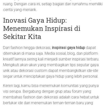
ruang. Dengan cara ini, setiap bagian dari rumahmu memiliki
cerita yang menarik.
Inovasi Gaya Hidup:
Menemukan Inspirasi di
Sekitar Kita
Dari fashion hingga dekorasi,
inspirasi gaya hidup
dapat
ditemukan di mana saja. Media sosial, blog, dan platform
kreatif lainnya sering kali menjadi sumber inspirasi terbaru.
Mengikuti akun-akun yang membagikan tips seputar gaya
unik atau dekorasi custom dapat membangkitkan ide-ide
segar untuk menciptakan gaya hidup yang lebih personal.
Keren lagi, kamu bisa menemukan komunitas yang punya
visi serupa. Bergabung dengan grup atau forum yang
membahas fashion dan dekorasi adalah cara hebat untuk
bertukar ide dan menemukan teman-teman baru yang