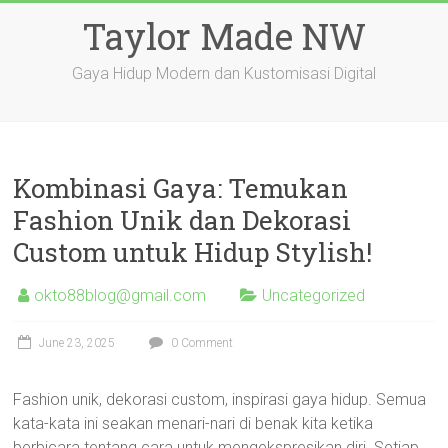
Skip
Taylor Made NW
to
content
Gaya Hidup Modern dan Kustomisasi Digital
Kombinasi Gaya: Temukan
Fashion Unik dan Dekorasi
Custom untuk Hidup Stylish!
okto88blog@gmail.com
Uncategorized
June 23, 2025
0 Comment
Fashion unik, dekorasi custom, inspirasi gaya hidup. Semua
kata-kata ini seakan menari-nari di benak kita ketika
berbicara tentang cara untuk mengekspresikan diri. Setiap