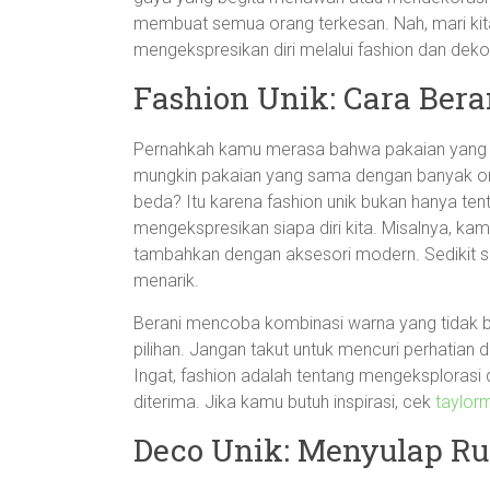
membuat semua orang terkesan. Nah, mari kita
mengekspresikan diri melalui fashion dan deko
Fashion Unik: Cara Ber
Pernahkah kamu merasa bahwa pakaian yang k
mungkin pakaian yang sama dengan banyak ora
beda? Itu karena fashion unik bukan hanya tent
mengekspresikan siapa diri kita. Misalnya, k
tambahkan dengan aksesori modern. Sedikit s
menarik.
Berani mencoba kombinasi warna yang tidak bi
pilihan. Jangan takut untuk mencuri perhatian 
Ingat, fashion adalah tentang mengeksplorasi 
diterima. Jika kamu butuh inspirasi, cek
taylo
Deco Unik: Menyulap Ru