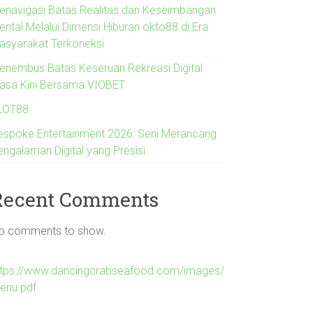
enavigasi Batas Realitas dan Keseimbangan
ental Melalui Dimensi Hiburan okto88 di Era
asyarakat Terkoneksi
enembus Batas Keseruan Rekreasi Digital
asa Kini Bersama VIOBET
LOT88
espoke Entertainment 2026: Seni Merancang
engalaman Digital yang Presisi
Recent Comments
o comments to show.
ttps://www.dancingcrabseafood.com/images/
enu.pdf