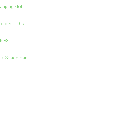
ahjong slot
lot depo 10k
Ila88
ink Spaceman