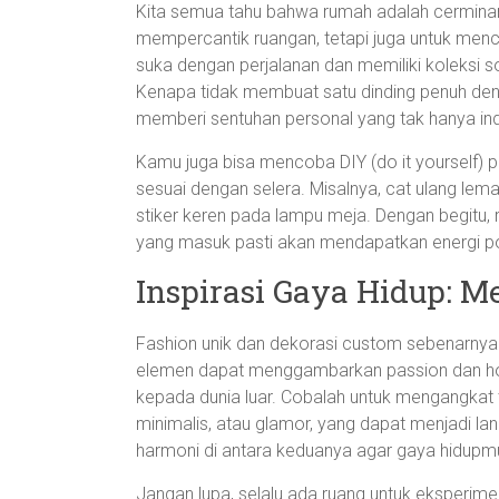
Kita semua tahu bahwa rumah adalah cerminan
mempercantik ruangan, tetapi juga untuk mencer
suka dengan perjalanan dan memiliki koleksi 
Kenapa tidak membuat satu dinding penuh deng
memberi sentuhan personal yang tak hanya indah
Kamu juga bisa mencoba DIY (do it yourself) p
sesuai dengan selera. Misalnya, cat ulang le
stiker keren pada lampu meja. Dengan begitu,
yang masuk pasti akan mendapatkan energi pos
Inspirasi Gaya Hidup: 
Fashion unik dan dekorasi custom sebenarnya a
elemen dapat menggambarkan passion dan hobi
kepada dunia luar. Cobalah untuk mengangkat 
minimalis, atau glamor, yang dapat menjadi la
harmoni di antara keduanya agar gaya hidupmu
Jangan lupa, selalu ada ruang untuk eksperime