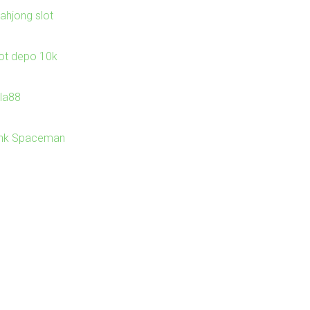
ahjong slot
lot depo 10k
Ila88
ink Spaceman