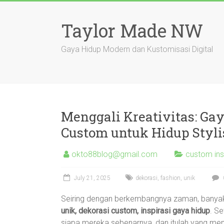
Skip
to
Taylor Made NW
content
Gaya Hidup Modern dan Kustomisasi Digital
Menggali Kreativitas: Ga
Custom untuk Hidup Styli
okto88blog@gmail.com
custom ins
July 21, 2025
dekorasi
,
fashion
,
unik
Seiring dengan berkembangnya zaman, banyak
unik, dekorasi custom, inspirasi gaya hidup
. Se
siapa mereka sebenarnya, dan itulah yang memb