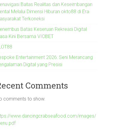
enavigasi Batas Realitas dan Keseimbangan
ental Melalui Dimensi Hiburan okto88 di Era
asyarakat Terkoneksi
enembus Batas Keseruan Rekreasi Digital
asa Kini Bersama VIOBET
LOT88
espoke Entertainment 2026: Seni Merancang
engalaman Digital yang Presisi
Recent Comments
o comments to show.
ttps://www.dancingcrabseafood.com/images/
enu.pdf