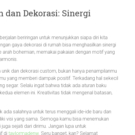
dan Dekorasi: Sinergi
rjalan beriringan untuk menunjukkan siapa diri kita
engan gaya dekorasi di rumah bisa menghasilkan sinergi
h ke arah bohemian, memakai pakaian dengan motif yang
armonis.
on unik dan dekorasi custom, bukan hanya penampilanmu
mahmu yang memberi dampak positif. Terkadang hal sekecil
g segar. Selalu ingat bahwa tidak ada aturan baku
edua elemen ini. Kreativitas tidak mengenal batasan,
dak ada salahnya untuk terus menggali ide-ide baru dan
liki visi yang sama. Semoga kamu bisa menemukan
uga sejati dari dirimu. Jangan lupa untuk
if di
taylormadenw
. Seru banget, kan? Selamat