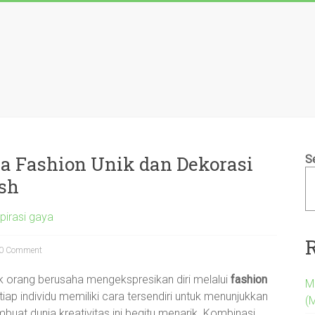
ya Fashion Unik dan Dekorasi
S
sh
pirasi gaya
0 Comment
 orang berusaha mengekspresikan diri melalui
fashion
M
tiap individu memiliki cara tersendiri untuk menunjukkan
(
uat dunia kreativitas ini begitu menarik. Kombinasi