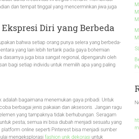
M
dian dan tempat tinggal yang mencerminkan jiwa juga
M
M
 Ekspresi Diri yang Berbeda
M
M
melupakan bahwa setiap orang punya selera yang berbeda-
S
ntara yang lain lebih tertarik pada gaya bohemian
dasarnya juga bisa sangat regional, dipengaruhi oleh
B
n bagi setiap individu untuk memilih apa yang paling
P
nik adalah bagaimana menemukan gaya pribadi. Untuk
N
ba berbagai jenis pakaian dan aksesoris. Jangan ragu
lemen yang tampaknya tidak berhubungan. Seragam
h
n untuk pesta; semua ini bisa diubah menjadi sesuatu yang
m
u, platform online seperti Pinterest bisa menjadi sumber
 mulai mengeksplorasi
fashion unik dekorasi
untuk