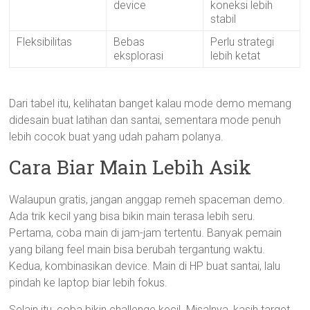
device
koneksi lebih
stabil
Fleksibilitas
Bebas
Perlu strategi
eksplorasi
lebih ketat
Dari tabel itu, kelihatan banget kalau mode demo memang
didesain buat latihan dan santai, sementara mode penuh
lebih cocok buat yang udah paham polanya.
Cara Biar Main Lebih Asik
Walaupun gratis, jangan anggap remeh spaceman demo.
Ada trik kecil yang bisa bikin main terasa lebih seru.
Pertama, coba main di jam-jam tertentu. Banyak pemain
yang bilang feel main bisa berubah tergantung waktu.
Kedua, kombinasikan device. Main di HP buat santai, lalu
pindah ke laptop biar lebih fokus.
Selain itu, coba bikin challenge kecil. Misalnya, kasih target