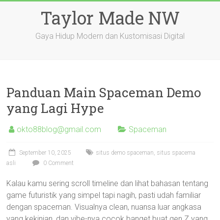
Skip
Taylor Made NW
to
content
Gaya Hidup Modern dan Kustomisasi Digital
Panduan Main Spaceman Demo
yang Lagi Hype
okto88blog@gmail.com
Spaceman
September 10, 2025
situs demo spaceman
,
situs spacema
asli
0 Comment
Kalau kamu sering scroll timeline dan lihat bahasan tentang
game futuristik yang simpel tapi nagih, pasti udah familiar
dengan spaceman. Visualnya clean, nuansa luar angkasa
yang kekinian, dan vibe-nya cocok banget buat gen Z yang