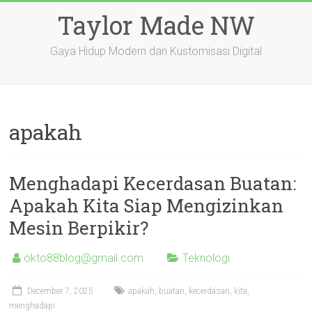
Skip
Taylor Made NW
to
content
Gaya Hidup Modern dan Kustomisasi Digital
apakah
Menghadapi Kecerdasan Buatan:
Apakah Kita Siap Mengizinkan
Mesin Berpikir?
okto88blog@gmail.com
Teknologi
December 7, 2025
apakah
,
buatan
,
kecerdasan
,
kita
,
menghadapi